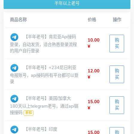
半年以上老号
商品名称
价格
操作
【半年老号】肯尼亚Api接码
10.00
购
登录，自动发货，适合熟悉登录流程
¥
买
的用户自行登录
【半年老号】+234尼日利亚
12.00
购
电报账号，api接码所有平台都可以登
¥
买
录
【半年老号】美国/加拿大
15.00
购
180天以上telegram老号，通过api链
¥
买
接接码
折扣
【半年老号】印度
15.00
购