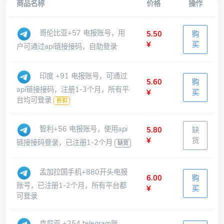
商品名称
价格
操作
哥伦比亚+57 电报账号，用
5.50
购
¥
买
户可通过api链接接码，自助登录
印度 +91 电报账号，可通过
5.60
购
api链接接码，注册1-3个月，所有平
¥
买
台均可登录
折扣
智利+56 电报账号，使用api
5.80
缺
¥
货
链接接码登录，已注册1-2个月
缺货
孟加拉国手机+880开头电报
6.00
购
账号，已注册1-2个月，所有平台都
¥
买
可登录
肯尼亚 +254 telegram账